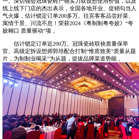
一。深切领会冠珠瓷砖产物实力取设想使用价值，以及
线上线下门店的杰出表示，全国各地开业、促销勾当人
气火爆，估计锁定订单200多万。往宾客客品尝好菜、
寓情于景、川流不息！荣获2024《粤制制粤夸姣》“夸
姣糊口 质量驱动”项，
估计锁定订单近200万。冠珠瓷砖联袂质量保举
官、高级定拆设想师郭培配合打制“惟质致美”质量从题
片，为制制业喝采”为从题，提拔品牌渠道势能，