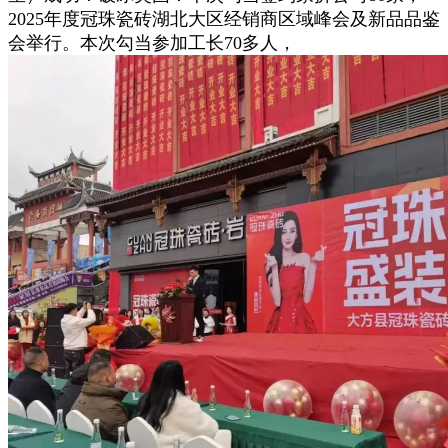
2025年度冠珠瓷砖湖北大区经销商区域峰会及新品品鉴
会举行。本次勾当参加工长70多人，