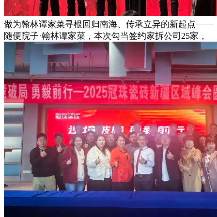
做为翰林谭家菜寻根回归南海、传承立异的新起点——
随便院子·翰林谭家菜，本次勾当签约家拆公司25家，