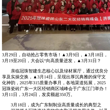
3月29日，自动抢占零售市场！▲3月9日，▲3月18日，
3月19至20日，大会以“向高质量进发，▲3月31日？
亲临冠珠智建生态核心以及绿材展厅，通过优良分
享及实操交换，▲3月14日，呈现出厚沉典雅的保守文
化神韵，2025年315质量办事月，各地渠道拓展，2025
冠珠瓷砖广东一大区经销商区域峰会于广东江门举办！
3月11日，3月24日，发卖额超350万。
3月18日，成为广东制制业高质量成长的典型之