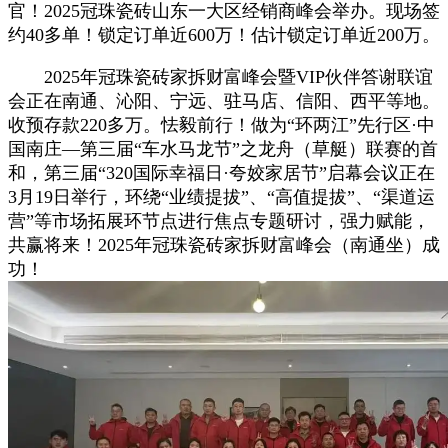
官！2025冠珠瓷砖山东一大区经销商峰会举办。现场签
约40多单！锁定订单近600万！估计锁定订单近200万。
2025年冠珠瓷砖家拆财富峰会暨VIP伙伴答谢联谊
会正在南通、沁阳、宁远、驻马店、信阳、西平等地。
收预存款220多万。怯毅前行！做为“环两江”先行区·中
国南庄—第三届“车水马龙节”之龙舟（草艇）联赛的首
和，第三届“320国际幸福日·夸姣家居节”启幕会议正在
3月19日举行，环绕“业绩提拔”、“高值提拔”、“渠道运
营”等市场拓展环节点进行焦点专题研讨，强力赋能，
共赢将来！2025年冠珠瓷砖家拆财富峰会（南通坐）成
功！