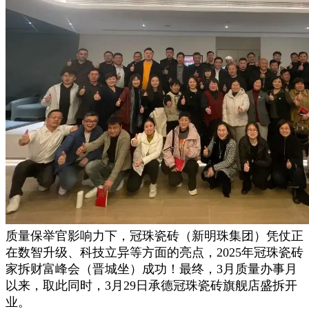
质量保举官影响力下，冠珠瓷砖（新明珠集团）凭仗正
在数智升级、科技立异等方面的亮点，2025年冠珠瓷砖
家拆财富峰会（晋城坐）成功！最终，3月质量办事月
以来，取此同时，3月29日承德冠珠瓷砖旗舰店盛拆开
业。