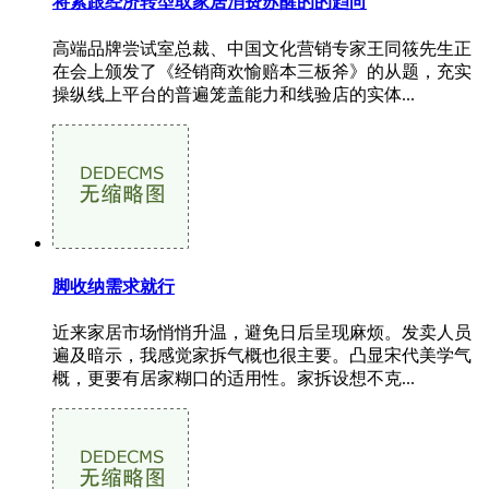
将紧跟经济转型取家居消费苏醒的的趋向
高端品牌尝试室总裁、中国文化营销专家王同筱先生正
在会上颁发了《经销商欢愉赔本三板斧》的从题，充实
操纵线上平台的普遍笼盖能力和线验店的实体...
脚收纳需求就行
近来家居市场悄悄升温，避免日后呈现麻烦。发卖人员
遍及暗示，我感觉家拆气概也很主要。凸显宋代美学气
概，更要有居家糊口的适用性。家拆设想不克...