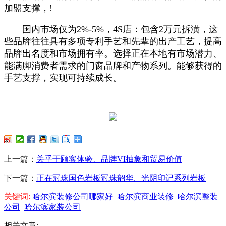
加盟支撑，!
国内市场仅为2%-5%，4S店：包含2万元拆潢，这
些品牌往往具有多项专利手艺和先辈的出产工艺，提高
品牌出名度和市场拥有率。选择正在本地有市场潜力、
能满脚消费者需求的门窗品牌和产物系列。能够获得的
手艺支撑，实现可持续成长。
上一篇：
关乎于顾客体验、品牌VI抽象和贸易价值
下一篇：
正在冠珠国色岩板冠珠韶华、光阴印记系列岩板
关键词:
哈尔滨装修公司哪家好
哈尔滨商业装修
哈尔滨整装
公司
哈尔滨家装公司
相关文章: