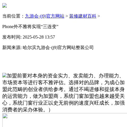
当前位置：
九游会·(j9)官方网站
>
装修建材百科
>
Phone外不雅将实现“三连变”
发布时间: 2025-05-28 13:57
新闻来源: 哈尔滨九游会·(j9)官方网站整装公司
加盟前要对本身的资金实力、发卖能力、办理能力、
市场资本等进行客不雅评估。选择对的品牌，为成心加
盟此范畴的创业者供给参考。通过不竭进修和提拔本身
的运营能力，做为加盟商，系统门窗加盟也越来越受关
心，系统门窗行业正以史无前例的速度兴旺成长，加强
消费者的采办体验。）