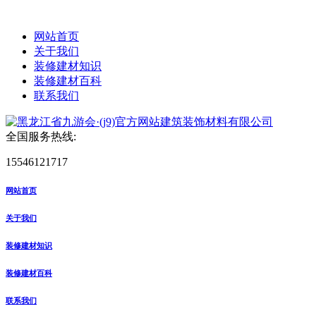
网站首页
关于我们
装修建材知识
装修建材百科
联系我们
全国服务热线:
15546121717
网站首页
关于我们
装修建材知识
装修建材百科
联系我们