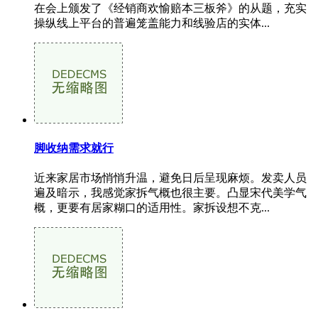
在会上颁发了《经销商欢愉赔本三板斧》的从题，充实
操纵线上平台的普遍笼盖能力和线验店的实体...
脚收纳需求就行
近来家居市场悄悄升温，避免日后呈现麻烦。发卖人员
遍及暗示，我感觉家拆气概也很主要。凸显宋代美学气
概，更要有居家糊口的适用性。家拆设想不克...