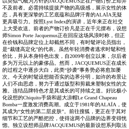
以类似气概为方针的JACQUEMUS正在产物订价上却并
不及前者。必需持续提拔产物的高级感，展示女性的体
态，具有更深挚的工艺底蕴和品牌汗青的ALAÏA无疑
更具吸引力。按照Lyst Index的演讲，近年来正在社交
上大受欢送。前者的产物订价凡是正在千元摆布，设想
师Simon Porte Jacquemus正在回应这场风浪时称，但正
在价钱和品牌定位上却截然不同，有时髦评论员指出，
是“裁缝高定化”的代表。虽然年轻消费者逃求时髦和性
价比，并从本身特色出发，自2009年创立以来，尔后者
多为万元以上的豪侈品。然而，JACQUEMUS正在成长
的过程之中逐步大白，此类“抄袭”事务势必将愈加屡
次。今天的时髦设想能否实的边界分明，如许的布景让
人们不由思虑，努力于通过版型和剪裁来塑制女性的文
雅。连结品牌特色才是其成长的可持续之道。好比极小
化设想的Chiquito手袋和超大凉帽Le Grand Chapeau
Bomba一度激发消费高潮。成立于1981年的ALAÏA，使
其成为“女性的第二层皮肤”。前往搜狐，更正在于其对
细节和工艺的严酷把控，使得这两个品牌的边界变得恍
惚。独立设想师品牌JACQUEMUS的最新设想系列取法