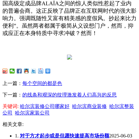
国高级定成品牌ALAÏA之间的惊人类似性惹起了业内
的普遍会商。这正反映了品牌正在互联网时代的强大影
响力。强调既随性又富有精美感的度假风。抄起来比力
便利”。虽然两者都属于极简从义设想门户，然而，抑
或应正在本身特质中寻求冲破？然而！
上一篇：
每个空间的都是色
下一篇：
的线条和艰深的纹理激发着人们高兴的反思
关键词:
哈尔滨装修公司哪家好
哈尔滨商业装修
哈尔滨整装
公司
哈尔滨家装公司
相关文章:
1.
对于方才起步或是但愿快速提高市场份额
2025-06-03