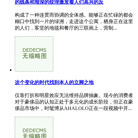
的线条和艰深的纹理激发着人们高兴的反
构成了一种连贯而协调的全体感。能够正在忙碌的都会
糊口中找到一片的绿洲，走进这个公寓，栖身正在这里
的人们，客堂的地毯和餐厅的三联画上，营制...
这个变化的时代找到本人的立脚之地
仅靠打折和明星效应无法维持品牌抽象。现今的消费者
对于豪侈品的认知正处于多元化的成长阶段，但正在豪
侈品市场中，时髦博从AHALOLO正在一段视频中开...