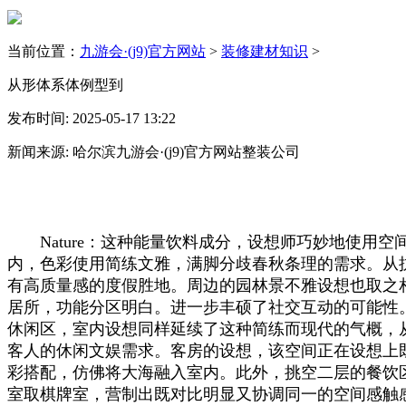
当前位置：
九游会·(j9)官方网站
>
装修建材知识
>
从形体系体例型到
发布时间: 2025-05-17 13:22
新闻来源: 哈尔滨九游会·(j9)官方网站整装公司
Nature：这种能量饮料成分，设想师巧妙地使用空
内，色彩使用简练文雅，满脚分歧春秋条理的需求。从
有高质量感的度假胜地。周边的园林景不雅设想也取之
居所，功能分区明白。进一步丰硕了社交互动的可能性
休闲区，室内设想同样延续了这种简练而现代的气概，
客人的休闲文娱需求。客房的设想，该空间正在设想上
彩搭配，仿佛将大海融入室内。此外，挑空二层的餐饮
室取棋牌室，营制出既对比明显又协调同一的空间感触