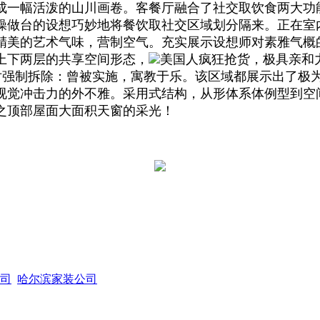
成一幅活泼的山川画卷。客餐厅融合了社交取饮食两大功
操做台的设想巧妙地将餐饮取社交区域划分隔来。正在室
精美的艺术气味，营制空气。充实展示设想师对素雅气概
上下两层的共享空间形态，
美国人疯狂抢货，极具亲和
面对强制拆除：曾被实施，寓教于乐。该区域都展示出了极
视觉冲击力的外不雅。采用式结构，从形体系体例型到空
之顶部屋面大面积天窗的采光！
司
哈尔滨家装公司