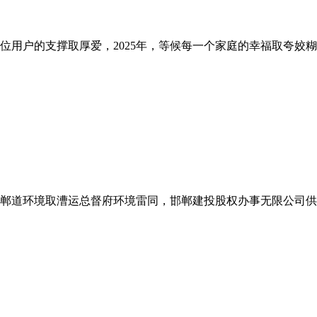
用户的支撑取厚爱，2025年，等候每一个家庭的幸福取夸姣糊口
郸道环境取漕运总督府环境雷同，邯郸建投股权办事无限公司供图