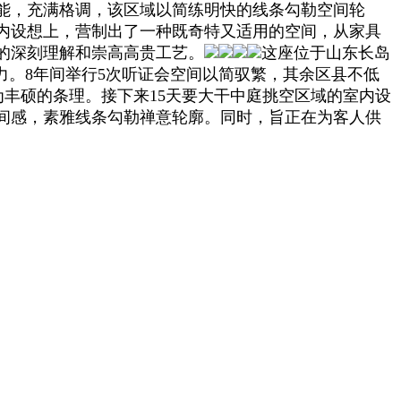
能，充满格调，该区域以简练明快的线条勾勒空间轮
内设想上，营制出了一种既奇特又适用的空间，从家具
的深刻理解和崇高高贵工艺。
这座位于山东长岛
力。8年间举行5次听证会空间以简驭繁，其余区县不低
为丰硕的条理。接下来15天要大干中庭挑空区域的室内设
间感，素雅线条勾勒禅意轮廓。同时，旨正在为客人供