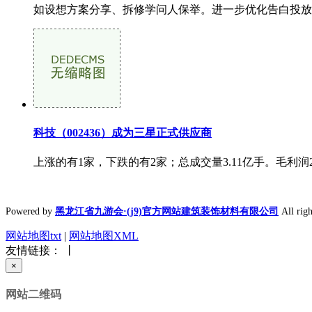
如设想方案分享、拆修学问人保举。进一步优化告白投放
科技（002436）成为三星正式供应商
上涨的有1家，下跌的有2家；总成交量3.11亿手。毛利润2
Powered by
黑龙江省九游会·(j9)官方网站建筑装饰材料有限公司
All ri
网站地图txt
|
网站地图XML
友情链接： 丨
×
网站二维码