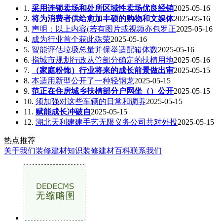
1.
采用连锁卖场和处所区域性卖场优良经销
2025-05-16
2.
将为消费者供给愈加丰硕的购物和文娱体
2025-05-16
3.
声明：以上内容(若有图片或视频亦包罗正
2025-05-16
4.
成为行业首个获此殊荣
2025-05-16
5.
智能评估垃圾总量并保举适配箱体数
2025-05-16
6.
指城市规划行政从管部分确定的扶植用地
2025-05-16
7.
（家庭粉饰）行业将来的成长前景做出审
2025-05-15
8.
本适用新型公开了一种轻钢龙
2025-05-15
9.
范正在住房城乡扶植部分户网坐（）公开
2025-05-15
10.
须加强对这些车辆的日常和调养
2025-05-15
11.
赋能成长冲破自
2025-05-15
12.
湖北天利建建手艺无限义务公司共对外投
2025-05-15
热点推荐
关于我们
装修建材知识
装修建材百科
联系我们