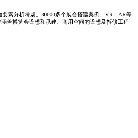
素分析考虑。30000多个展会搭建案例。VR、AR等
营业涵盖博览会设想和承建、商用空间的设想及拆修工程