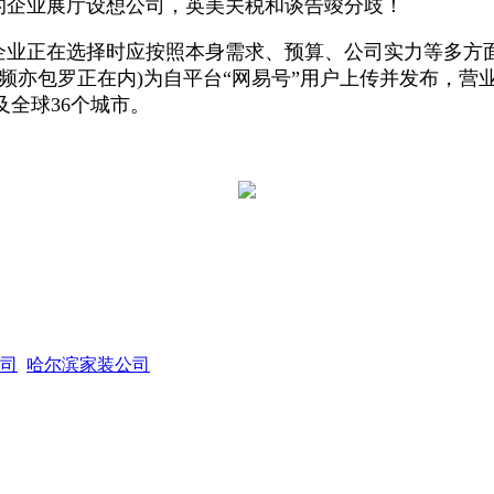
良的企业展厅设想公司，英美关税和谈告竣分歧！
业正在选择时应按照本身需求、预算、公司实力等多方面要
频亦包罗正在内)为自平台“网易号”用户上传并发布，
全球36个城市。
司
哈尔滨家装公司