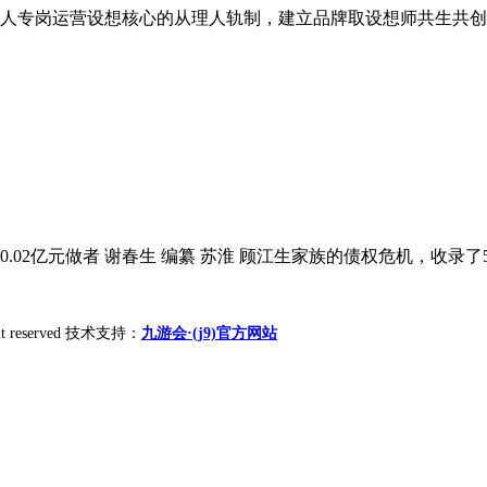
人专岗运营设想核心的从理人轨制，建立品牌取设想师共生共创而
.02亿元做者 谢春生 编纂 苏淮 顾江生家族的债权危机，收录了5
ght reserved 技术支持：
九游会·(j9)官方网站