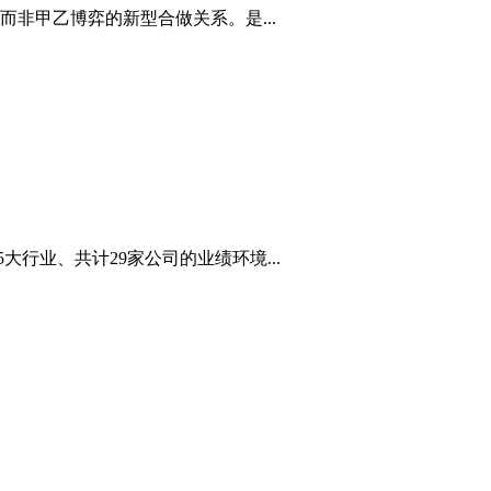
非甲乙博弈的新型合做关系。是...
大行业、共计29家公司的业绩环境...