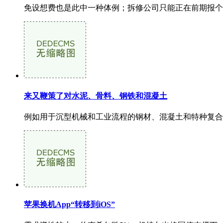
免设想费也是此中一种体例；拆修公司只能正在前期报个
来又鞭策了对水泥、骨料、钢铁和混凝土
例如用于沉型机械和工业流程的钢材、混凝土和特种复合
苹果换机App“转移到iOS”