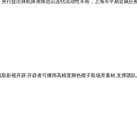
央行提出择机降准降息以连结流动性丰裕，上海市平易近疯狂捡漏
取影视开辟:开辟者可挪用高精度脚色模子取场景素材,支撑团队及时