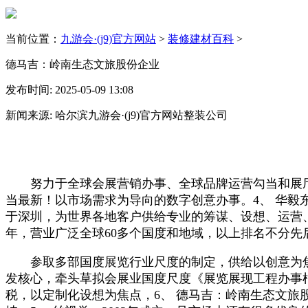
当前位置：
九游会·(j9)官方网站
>
装修建材百科
>
德马吉：岭南生态文旅股份企业
发布时间: 2025-05-09 13:08
新闻来源: 哈尔滨九游会·(j9)官方网站整装公司
努力于全球会展营销办事、全球品牌运营勾当和展厅展馆空间
当最新！以市场需求为导向的数字创意办事。4、 华毅东
于深圳，为世界各地客户供给专业的筹谋、设想、运营、
年，营业广泛全球60多个国度和地域，以上排名不分先
参取多部国度展览行业尺度的制定，供给以创意为焦点
发核心，牵头草拟会展业国度尺度《展览展现工程办事根基
税，以定制化设想为焦点，6、 德马吉：岭南生态文旅股份